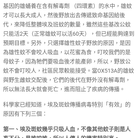
基因的雄蛹養在含有解毒劑 （四環素）的水中，雄蚊
才可以長大成人，然後野放出去傳遞致命基因給後
代，來降低整體埃及班蚊的數量，雖然這些基改公蚊
只能活2天（正常雄蚊可以活60天），但已經能夠達到
預期目標。另外，只選擇雄性蚊子野放的原因，是因
為雄性蚊不會咬人吸血，以花蜜為食，叮咬我們的是
母蚊子，因為牠們要吸血後才能產卵，所以，野放公
蚊不會叮咬人，社區民眾較能接受。當OX513A的雄蚊
與野生雌蚊交配後，它們的後代在野外沒有解毒劑，
所以無法長大就會死亡，進而阻止了疾病的傳播。
科學家已經知道，埃及斑蚊傳播病毒特別「有效」的
原因有下列三個：
第一、埃及斑蚊幾乎只吸人血，不像其他蚊子則是人