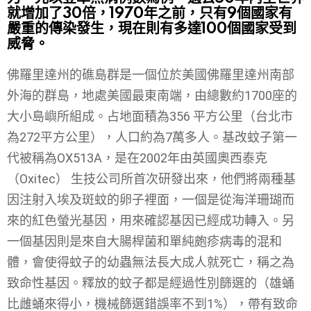
就增加了30倍，1970年之前，只有9個國家有
嚴重的傳染發生，現在則有多達100個國家受到
威脅。
佛羅里達州的礁島群是一個位於美國佛羅里達州南部
外海的群島，地處美國最東南端，由總數約1700座的
大小島嶼所組成。占地面積為356 平方公里（台北市
為272平方公里），人口約為7萬多人。基改蚊子第一
代被稱為OX513A，是在2002年由英國奧西泰克
（Oxitec） 生技公司所首次研發出來，他們將兩種基
因注射入埃及斑蚊的卵子裡面，一個是從海洋珊瑚而
來的紅色螢光基因，用來確認基因已經成功轉入。另
一個基因則是來自大腸桿菌和單純皰疹病毒的混和
體，會使得蚊子的幼蟲無法長大成人就死亡，稱之為
致命性基因。釋放的蚊子都是經過性別篩選的（雄蛹
比雌蛹來得小，機械篩選錯誤率不到1%），帶有致命