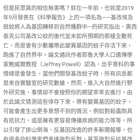
但是民眾真的相信無害嗎？就在一年前，也就是2019
年9月發表在《科學報告》上的一項名為——基改埃及
斑蚊將人為基因轉移到自然種群中—的研究指出，奧西
泰克公司基改公蚊的後代並未如所預期的那樣全數死
亡，而是會有少數攜帶此變異基因的蚊子存活下來，
跑進了自然界中。論文通訊作者耶魯大學人口遺傳學
家鮑威爾教授（Jeffrey Powell）認為，出乎意料的事
情總是會發生，當他們開發基改蚊子時，所有訊息都
是來自實驗室的研究數據，然而，進入大自然進行野
外研究後，事情卻不會按照你的期望乖乖去進行。由
於此論文猜測這些倖存下來，帶有變異基因的蚊子，
可能會產生出更多意想不到的情況，例如對殺蟲劑具
有抵抗力，或是擁有更容易傳播疾病的能力等等。所
以引發了排山倒海、反基因改造的許多新聞報導，也
有很多的科學家們表達強烈反對，甚至強烈反抗基改