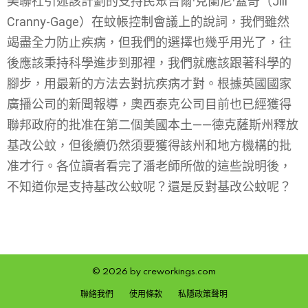
美聯社引述該計劃的支持民眾吉爾·克蘭尼·蓋奇（Jill
Cranny-Gage）在蚊帳控制會議上的說詞，我們雖然
竭盡全力防止疾病，但我們的選擇也幾乎用光了，往
後應該秉持科學進步到那裡，我們就應該跟著科學的
腳步，用最新的方法去對抗疾病才對。根據英國國家
廣播公司的新聞報導，奧西泰克公司目前也已經獲得
聯邦政府的批准在第二個美國本土——德克薩斯州釋放
基改公蚊，但後續仍然須要獲得該州和地方機構的批
准才行。各位讀者看完了潘老師所做的這些說明後，
不知道你是支持基改公蚊呢？還是反對基改公蚊呢？
© 2026 by creworkings.com
聯絡我們
使用條款
私隱政策聲明