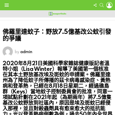
L
FOLLOW
SEARC
US
Menu
佛羅里達蚊子：野放7.5億基改公蚊引發
的爭議
by
admin
2020年8月21日美國科學家雜誌健康版記者溫
特小姐（Lisa Winter）報導了美國第一個核准
在其本土野放基改埃及斑蚊的申請案。佛羅里達
州為了降低蚊子所傳播的茲卡病毒感染症、黃熱
病和登革熱，已經在8月18日星期二，經過礁島
群（Keys）當地蚊子控制委員會的批准，同意一
項試點計劃在2021年起（為期兩年）將7.5億隻
基改公蚊野放到社區內，原因是埃及斑蚊已經侵
入那裡，並且對殺蟲劑具有愈來愈大的抵抗能
力。光以登革熱病例數為例，過去50年內全世界