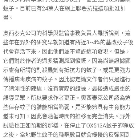
蚊子。目前已有24萬人在網上聯署抗議這項批准計
畫。
奧西泰克公司的科學與監管事務負責人羅斯說到，這
些年在野外的研究早就知道有將近3~4%的基改蚊子後
代會存活下來，因此他們並不驚訝這項發現。但是，
它們對於作者的過多猜測感到憤慨，因為尚無證據顯
示會有所謂的對殺蟲劑有抵抗力的蚊子，或是更強力
傳播病毒疾病的蚊子。因此認定論文作者們只是進行
了猜測性的陳述，沒有實際的證據，最後造成嚴重的
誤導民眾，所以要求作者更正。奧西泰克公司認為這
些倖存蚊子的體能相當脆弱，是否能夠具有生育能力
猶未可知，因此會隨著時間的推移而完全消失。野外
試驗也正如預期的那樣，在停止了OX513A蚊子的釋放
之後，當地野生蚊子的種群數目就會緩慢的反彈回到