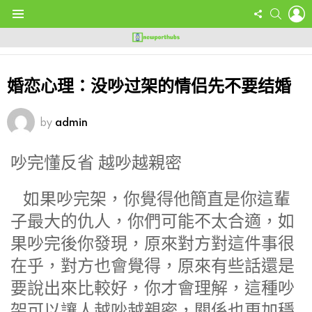
L
FOLLOW
SEARC
US
Menu
婚恋心理：没吵过架的情侣先不要结婚
by
admin
吵完懂反省 越吵越親密
如果吵完架，你覺得他簡直是你這輩
子最大的仇人，你們可能不太合適，如
果吵完後你發現，原來對方對這件事很
在乎，對方也會覺得，原來有些話還是
要說出來比較好，你才會理解，這種吵
架可以讓人越吵越親密，關係也更加穩